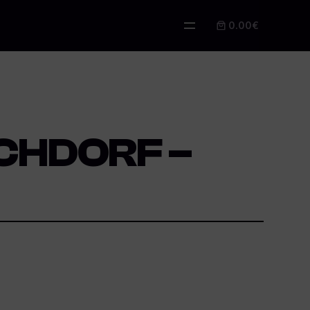
0.00€
CHDORF –